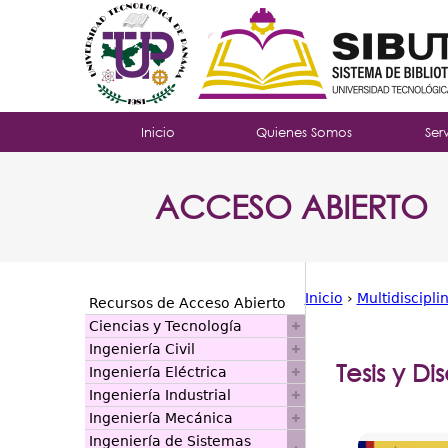
Tropical
Inicio
Quienes Somos
Ser
Menu
ACCESO ABIERTO
Principal
Inicio
›
Multidiscipli
Recursos de Acceso Abierto
Usted
Ciencias y Tecnología
Ingeniería Civil
está
Tesis y Di
Ingeniería Eléctrica
aquí
Ingeniería Industrial
Ingeniería Mecánica
Ingeniería de Sistemas