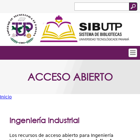
Jump to navigation
Buscar
Formulario
de
búsqueda
Tropical
Inicio
ACCESO ABIERTO
Menu
Quienes Somos
Principal
Servicios
Inicio
Colecciones
Usted
está
Biblioteca Digital
Ingeniería Industrial
aquí
Acceso Abierto
Los recursos de acceso abierto para Ingeniería