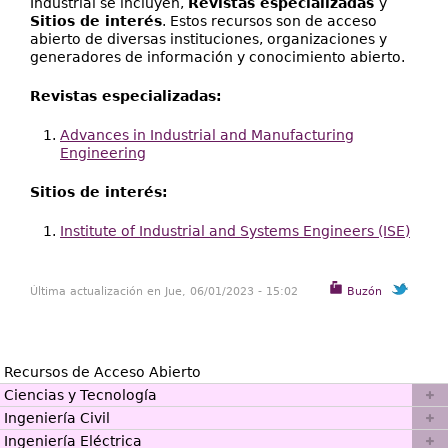
Industrial se incluyen,
Revistas especializadas
Directorio
y
Sitios de interés
. Estos recursos son de acceso
abierto de diversas instituciones, organizaciones y
Ayuda
generadores de información y conocimiento abierto.
Revistas especializadas:
Advances in Industrial and Manufacturing
Engineering
Sitios de interés:
Institute of Industrial and Systems Engineers (ISE)
Última actualización en Jue, 06/01/2023 - 15:02
Buzón
Recursos de Acceso Abierto
Ciencias y Tecnología
Ingeniería Civil
Ingeniería Eléctrica