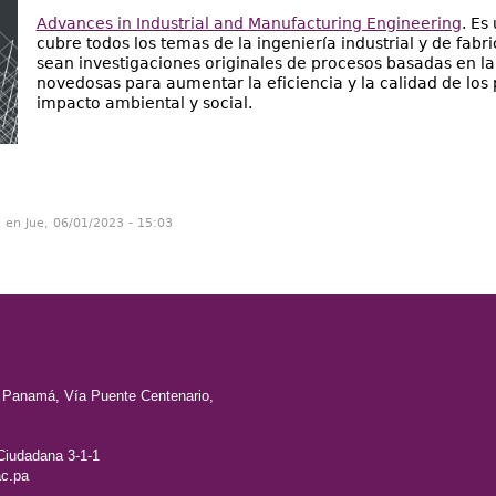
Advances in Industrial and Manufacturing Engineering
. Es
cubre todos los temas de la ingeniería industrial y de fabri
sean investigaciones originales de procesos basadas en la 
novedosas para aumentar la eficiencia y la calidad de los
impacto ambiental y social.
n en Jue, 06/01/2023 - 15:03
e Panamá, Vía Puente Centenario,
Ciudadana 3-1-1
c.pa