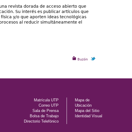
 una revista dorada de acceso abierto que
cación. Su interés es publicar artículos que
física y/o que aporten ideas tecnológicas
 procesos al reducir simultáneamente el
Buzón
Matrícula UTP
Mapa de
Correo UTP
Ubicación
Sala de Prensa
Mapa del Sitio
Bolsa de Trabajo
Identidad Visual
Directorio Telefónico