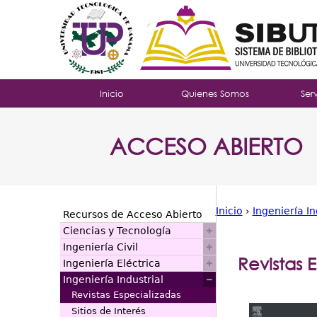
Tropical
Inicio
Quienes Somos
Ser
Menu
ACCESO ABIERTO
Principal
Inicio
›
Ingeniería In
Recursos de Acceso Abierto
Usted
Ciencias y Tecnología
Ingeniería Civil
está
Revistas 
Ingeniería Eléctrica
aquí
Ingeniería Industrial
Revistas Especializadas
Sitios de Interés