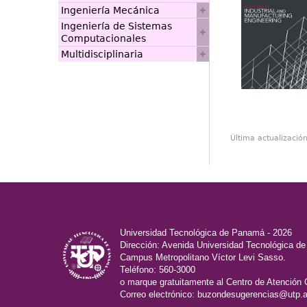
Ingeniería Mecánica
Ingeniería de Sistemas
Computacionales
Multidisciplinaria
Última actualizació
Universidad Tecnológica de Panamá - 2026
Dirección: Avenida Universidad Tecnológica d
Campus Metropolitano Víctor Levi Sasso.
Teléfono: 560-3000
o marque gratuitamente al Centro de Atención 
Correo electrónico:
buzondesugerencias@utp.a