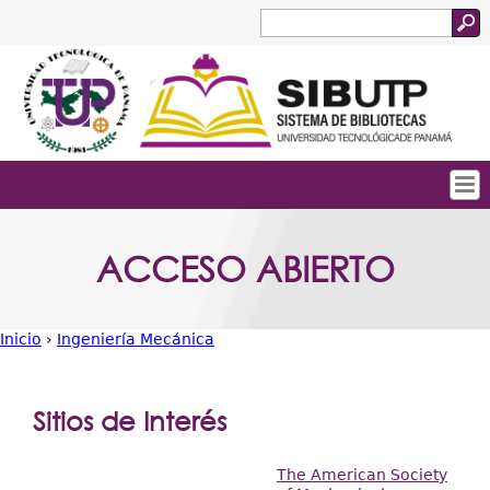
Jump to navigation
Buscar
Formulario
de
búsqueda
Tropical
Inicio
ACCESO ABIERTO
Menu
Quienes Somos
Principal
Servicios
Inicio
›
Ingeniería Mecánica
Colecciones
Usted
está
Biblioteca Digital
Sitios de Interés
aquí
Acceso Abierto
The American Society