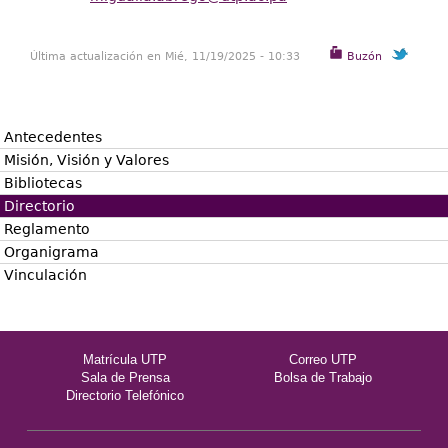
Última actualización en Mié, 11/19/2025 - 10:33
Buzón
Antecedentes
Misión, Visión y Valores
Bibliotecas
Directorio
Reglamento
Organigrama
Vinculación
Matrícula UTP
Correo UTP
Sala de Prensa
Bolsa de Trabajo
Directorio Telefónico