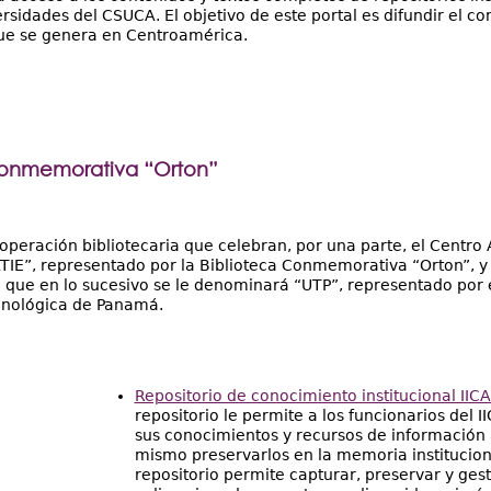
ersidades del CSUCA. El objetivo de este portal es difundir el c
que se genera en Centroamérica.
Conmemorativa “Orton”
peración bibliotecaria que celebran, por una parte, el Centro 
IE”, representado por la Biblioteca Conmemorativa “Orton”, y p
 que en lo sucesivo se le denominará “UTP”, representado por e
cnológica de Panamá.
Repositorio de conocimiento institucional IICA
repositorio le permite a los funcionarios del I
sus conocimientos y recursos de información 
mismo preservarlos en la memoria instituciona
repositorio permite capturar, preservar y ges