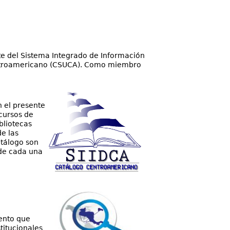
te del Sistema Integrado de Información
entroamericano (CSUCA). Como miembro
n el presente
ecursos de
bliotecas
e las
atálogo son
 de cada una
ento que
titucionales