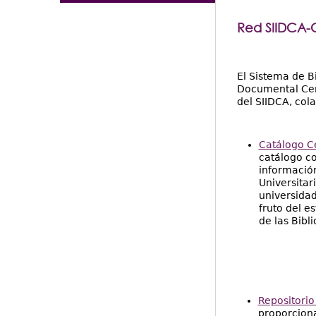
Red SIIDCA
El Sistema de B
Documental Cen
del SIIDCA, col
Catálogo C
catálogo co
información
Universitar
universidad
fruto del e
de las Bibli
Repositori
proporciona