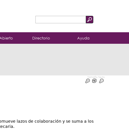
Buscar
Formulario
de
Abierto
Directorio
Ayuda
búsqueda
Tamaño Texto
romueve lazos de colaboración y se suma a los
ecaria.