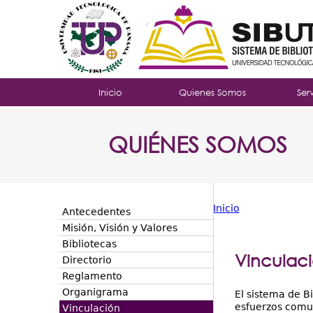
Tropical
Inicio
Quienes Somos
Ser
Menu
QUIÉNES SOMOS
Principal
Inicio
Antecedentes
Usted
Misión, Visión y Valores
Bibliotecas
está
Vinculac
Directorio
aquí
Reglamento
Organigrama
El sistema de B
esfuerzos comun
Vinculación