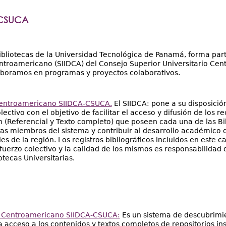
-CSUCA
ibliotecas de la Universidad Tecnológica de Panamá, forma par
troamericano (SIIDCA) del Consejo Superior Universitario C
aboramos en programas y proyectos colaborativos.
entroamericano SIIDCA-CSUCA.
El SIIDCA: pone a su disposició
lectivo con el objetivo de facilitar el acceso y difusión de los r
 (Referencial y Texto completo) que poseen cada una de las Bi
ias miembros del sistema y contribuir al desarrollo académico d
es de la región. Los registros bibliográficos incluidos en este c
sfuerzo colectivo y la calidad de los mismos es responsabilidad
otecas Universitarias.
o Centroamericano SIIDCA-CSUCA:
Es un sistema de descubrimi
 acceso a los contenidos y textos completos de repositorios ins