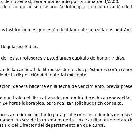
io, de no ser así, será amonestado por la suma de B/.5.00.
s de graduación solo se podrán fotocopiar con autorización de l
ios institucionales que estén debidamente acreditados podrán so
 Regulares: 3 días.
 de Tesis, Profesores y Estudiantes capítulo de honor: 7 días.
 de la cantidad de libros existentes los préstamos serán renova
 de la disposición del material existente.
ción, deberá hacerse en la fecha de vencimiento, previa pres
o que traiga el libro atrasado, no tendrá derecho a renovació
 24 horas laborables, para realizar solicitudes en consulta.
restar a domicilio, tanto para profesores, estudiantes de tesis y
uando, no sea de la misma materia. Los estudiantes de tesis, d
esis o del Director del departamento en que cursa.