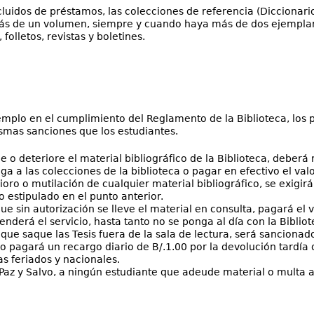
uidos de préstamos, las colecciones de referencia (Diccionarios
ás de un volumen, siempre y cuando haya más de dos ejemplare
folletos, revistas y boletines.
emplo en el cumplimiento del Reglamento de la Biblioteca, los 
ismas sanciones que los estudiantes.
e o deteriore el material bibliográfico de la Biblioteca, deberá r
a a las colecciones de la biblioteca o pagar en efectivo el valo
rioro o mutilación de cualquier material bibliográfico, se exigi
o estipulado en el punto anterior.
que sin autorización se lleve el material en consulta, pagará el
enderá el servicio, hasta tanto no se ponga al día con la Bibliot
 que saque las Tesis fuera de la sala de lectura, será sanciona
o pagará un recargo diario de B/.1.00 por la devolución tardía 
s feriados y nacionales.
Paz y Salvo, a ningún estudiante que adeude material o multa a 