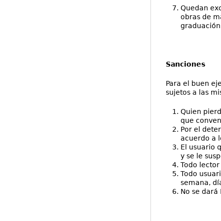
Quedan excl
obras de m
graduación, 
Sanciones
Para el buen ej
sujetos a las m
Quien pierd
que conveng
Por el dete
acuerdo a l
El usuario 
y se le susp
Todo lector
Todo usuari
semana, día
No se dará 