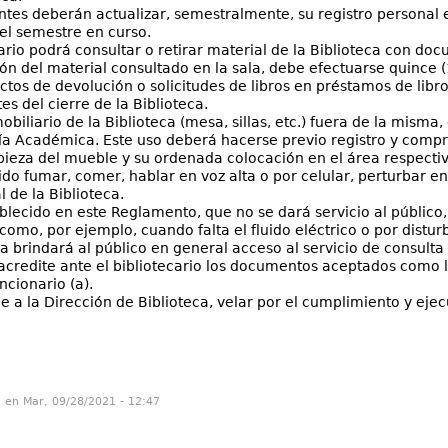
ntes deberán actualizar, semestralmente, su registro personal e
el semestre en curso.
rio podrá consultar o retirar material de la Biblioteca con do
ón del material consultado en la sala, debe efectuarse quince (
ectos de devolución o solicitudes de libros en préstamos de libro
es del cierre de la Biblioteca.
obiliario de la Biblioteca (mesa, sillas, etc.) fuera de la misma,
ía Académica. Este uso deberá hacerse previo registro y comp
pieza del mueble y su ordenada colocación en el área respectiv
ido fumar, comer, hablar en voz alta o por celular, perturbar en
 de la Biblioteca.
lecido en este Reglamento, que no se dará servicio al público
 como, por ejemplo, cuando falta el fluido eléctrico o por disturb
ca brindará al público en general acceso al servicio de consulta 
acredite ante el bibliotecario los documentos aceptados como l
ncionario (a).
 a la Dirección de Biblioteca, velar por el cumplimiento y eje
n en Mar, 09/28/2021 - 12:47