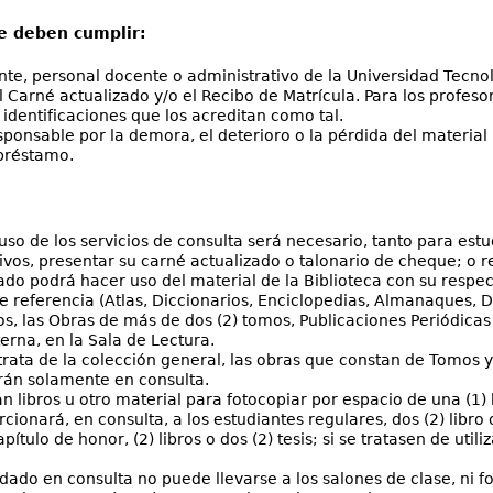
e deben cumplir:
nte, personal docente o administrativo de la Universidad Tecn
l Carné actualizado y/o el Recibo de Matrícula. Para los profesor
 identificaciones que los acreditan como tal.
ponsable por la demora, el deterioro o la pérdida del material 
préstamo.
uso de los servicios de consulta será necesario, tanto para es
ivos, presentar su carné actualizado o talonario de cheque; o r
do podrá hacer uso del material de la Biblioteca con su respe
e referencia (Atlas, Diccionarios, Enciclopedias, Almanaques, D
os, las Obras de más de dos (2) tomos, Publicaciones Periódicas 
terna, en la Sala de Lectura.
rata de la colección general, las obras que constan de Tomos y
arán solamente en consulta.
rán libros u otro material para fotocopiar por espacio de una (
cionará, en consulta, a los estudiantes regulares, dos (2) libro o
apítulo de honor, (2) libros o dos (2) tesis; si se tratasen de uti
 dado en consulta no puede llevarse a los salones de clase, ni fo