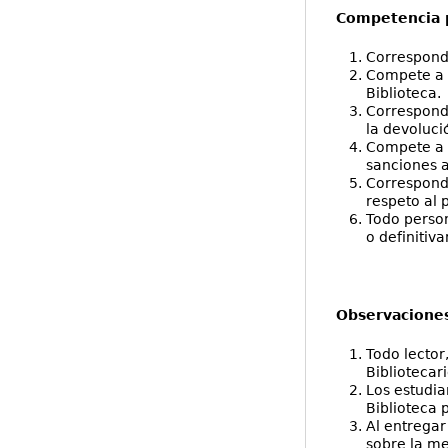
Competencia 
Corresponde
Compete a l
Biblioteca.
Corresponde
la devoluci
Compete a l
sanciones a
Corresponde
respeto al 
Todo person
o definitiva
Observaciones
Todo lector
Bibliotecar
Los estudia
Biblioteca 
Al entregar
sobre la me