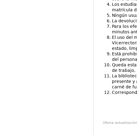
Los estudia
matrícula d
Ningún usua
La devoluci
Para los ef
minutos ant
El uso del m
Vicerrector
estado, lim
Está prohib
del personal
Queda estab
de trabajo,
La bibliote
presente y 
carné de fu
Corresponde
Última actualizació