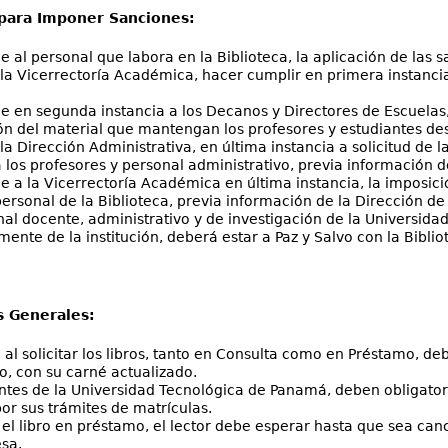
para Imponer Sanciones:
 al personal que labora en la Biblioteca, la aplicación de las 
a Vicerrectoría Académica, hacer cumplir en primera instancia 
 en segunda instancia a los Decanos y Directores de Escuelas, 
ón del material que mantengan los profesores y estudiantes de
a Dirección Administrativa, en última instancia a solicitud de 
 los profesores y personal administrativo, previa información de
 a la Vicerrectoría Académica en última instancia, la imposició
personal de la Biblioteca, previa información de la Dirección de
al docente, administrativo y de investigación de la Universida
mente de la institución, deberá estar a Paz y Salvo con la Biblio
 Generales:
, al solicitar los libros, tanto en Consulta como en Préstamo, de
io, con su carné actualizado.
ntes de la Universidad Tecnológica de Panamá, deben obligator
por sus trámites de matrículas.
 el libro en préstamo, el lector debe esperar hasta que sea canc
sa.