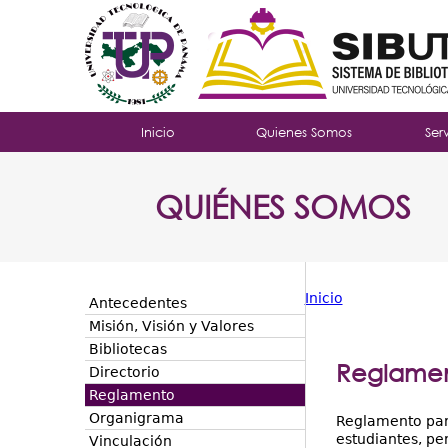
Tropical
Inicio
Quienes Somos
Ser
Menu
QUIÉNES SOMOS
Principal
Inicio
Antecedentes
Usted
Misión, Visión y Valores
Bibliotecas
está
Reglamen
Directorio
aquí
Reglamento
Organigrama
Reglamento para
estudiantes, pe
Vinculación