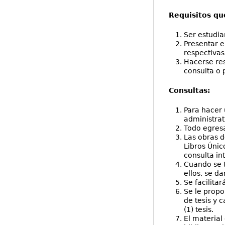
Requisitos qu
Ser estudia
Presentar e
respectivas
Hacerse res
consulta o 
Consultas:
Para hacer 
administrat
Todo egresa
Las obras d
Libros Únic
consulta in
Cuando se t
ellos, se d
Se facilita
Se le propor
de tesis y c
(1) tesis.
El material