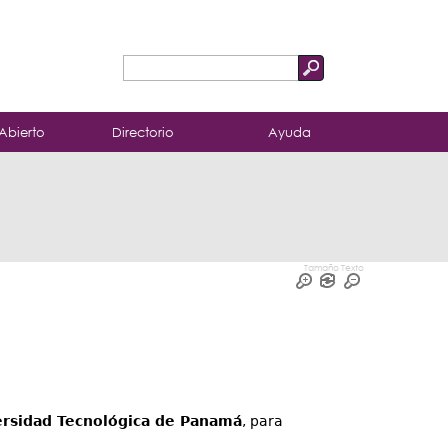
Buscar
Formulario
de
Abierto
Directorio
Ayuda
búsqueda
Tamaño Texto
ersidad Tecnológica de Panamá
, para