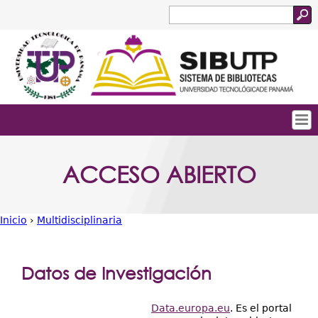
Jump to navigation
Buscar
Formulario
de
búsqueda
Tropical
Inicio
ACCESO ABIERTO
Menu
Quienes Somos
Principal
Servicios
Inicio
›
Multidisciplinaria
Colecciones
Usted
está
Biblioteca Digital
Datos de Investigación
aquí
Acceso Abierto
Data.europa.eu
. Es el portal