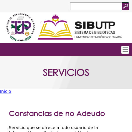
Jump to navigation
Buscar
Formulario
de
búsqueda
Tropical
Inicio
SERVICIOS
Menu
Quienes Somos
Principal
Servicios
Inicio
Colecciones
Usted
está
Biblioteca Digital
Constancias de no Adeudo
aquí
Acceso Abierto
Servicio que se ofrece a todo usuario de la