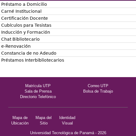
Préstamo a Domicilio
Carné Institucional
Certificación Docente
Cubículos para Tesistas
Inducción y Formación
Chat Bibliotecario
e-Renovación
Constancia de no Adeudo
Préstamos Interbibliotecarios
Matrícula UTP
Correo UTP
Sala de Prensa
Bolsa de Trabajo
Directorio Telefónico
Mapa de
Mapa del
Identidad
Ubicación
Sitio
Visual
Universidad Tecnológica de Panamá - 2026