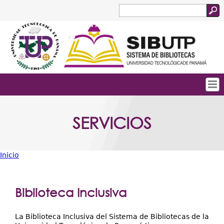
Jump to navigation
Buscar
Formulario
de
búsqueda
Tropical
Inicio
SERVICIOS
Menu
Quienes Somos
Principal
Servicios
Inicio
Colecciones
Usted
está
Biblioteca Digital
Biblioteca Inclusiva
aquí
Acceso Abierto
La Biblioteca Inclusiva del Sistema de Bibliotecas de la