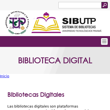
Jump to navigation
Buscar
Formulario
de
búsqueda
Tropical
Inicio
BIBLIOTECA DIGITAL
Menu
Quienes Somos
Principal
Servicios
Inicio
Colecciones
Usted
está
Biblioteca Digital
Bibliotecas Digitales
aquí
Acceso Abierto
Las bibliotecas digitales son plataformas