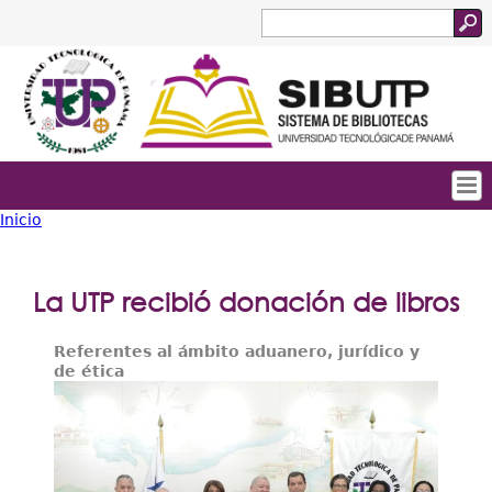
Jump to navigation
Buscar
Formulario
de
búsqueda
Inicio
Tropical
Inicio
Usted
Menu
Quienes Somos
está
La UTP recibió donación de libros
Principal
Servicios
aquí
Referentes al ámbito aduanero, jurídico y
Colecciones
de ética
Biblioteca Digital
Acceso Abierto