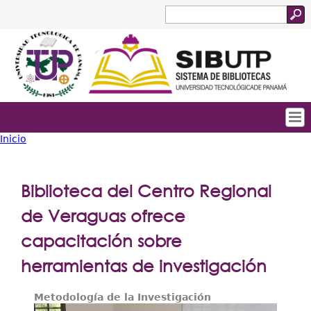
Jump to navigation
Buscar
Formulario
de
búsqueda
Inicio
Tropical
Inicio
Usted
Menu
Quienes Somos
está
Biblioteca del Centro Regional
Principal
Servicios
aquí
de Veraguas ofrece
Colecciones
capacitación sobre
Biblioteca Digital
herramientas de investigación
Acceso Abierto
Metodología de la Investigación